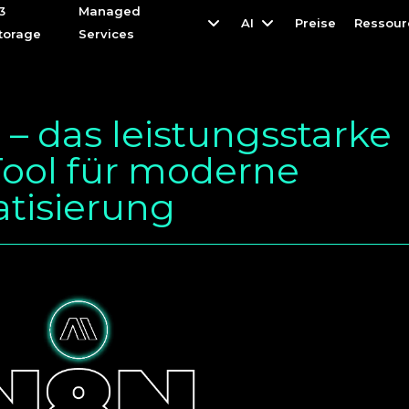
3
3
Managed
Managed
AI
AI
Preise
Preise
Ressour
Ressour
torage
torage
Services
Services
– das leistungsstarke
ool für moderne
tisierung