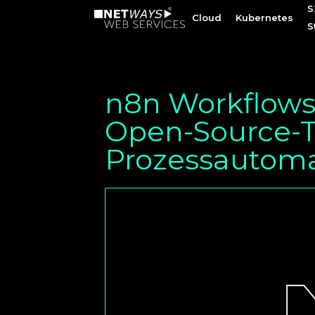
S
S
Cloud
Cloud
Kubernetes
Kubernetes
S
S
n8n Workflows 
Open-Source-T
Prozessautoma