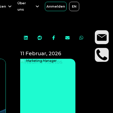
Über
Über
cen
cen
Anmelden
Anmelden
EN
EN
uns
uns





11 Februar, 2026
Nadine Kustos
Marketing Manager