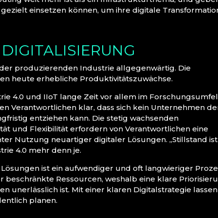
gezielt einsetzen können, um ihre digitale Transformatio
E DIGITALISIERUNG
 in der produzierenden Industrie allgegenwärtig. Die
en heute erhebliche Produktivitätszuwächse.
e 4.0 und IIoT lange Zeit vor allem im Forschungsumfe
sten Verantwortlichen klar, dass sich kein Unternehmen d
gfristig entziehen kann. Die stetig wachsenden
ät und Flexibilität erfordern von Verantwortlichen eine
 Nutzung neuartiger digitaler Lösungen. „Stillstand ist
strie 4.0 mehr denn je.
Lösungen ist ein aufwendiger und oft langwieriger Proze
eschränkte Ressourcen, weshalb eine klare Priorisier
n unerlässlich ist. Mit einer klaren Digitalstrategie lassen
ntlich planen.