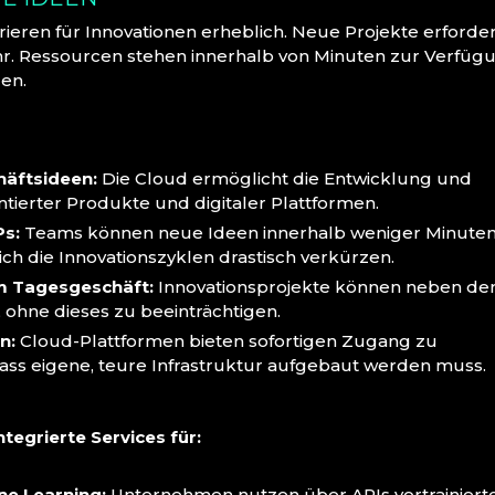
rrieren für Innovationen erheblich. Neue Projekte erforde
hr. Ressourcen stehen innerhalb von Minuten zur Verfüg
en.
häftsideen:
Die Cloud ermöglicht die Entwicklung und
ntierter Produkte und digitaler Plattformen.
s:
Teams können neue Ideen innerhalb weniger Minute
h die Innovationszyklen drastisch verkürzen.
um Tagesgeschäft:
Innovationsprojekte können neben d
 ohne dieses zu beeinträchtigen.
n:
Cloud-Plattformen bieten sofortigen Zugang zu
 dass eigene, teure Infrastruktur aufgebaut werden muss.
egrierte Services für:
ne Learning:
Unternehmen nutzen über APIs vortrainiert