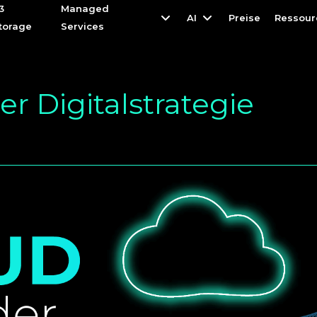
3
3
Managed
Managed
AI
AI
Preise
Preise
Ressour
Ressour
torage
torage
Services
Services
der Digitalstrategie