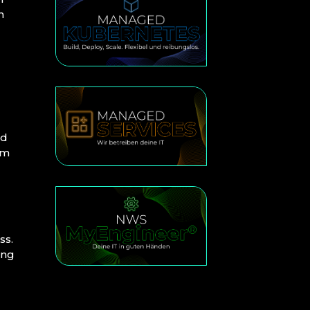
n
ld
em
ss.
ung