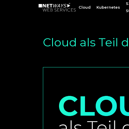
S
S
Cloud
Cloud
Kubernetes
Kubernetes
S
S
Cloud als Teil 