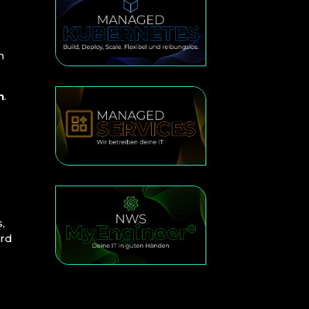
.
r
n
n
.
,
ard