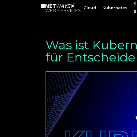
S
S
Cloud
Cloud
Kubernetes
Kubernetes
S
S
Was ist Kuber
für Entscheide