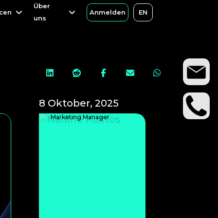
Über
Über
cen
cen
Anmelden
Anmelden
EN
EN
uns
uns
g





8 Oktober, 2025
Nadine Kustos
Marketing Manager