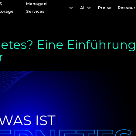
3
3
Managed
Managed
AI
AI
Preise
Preise
Ressour
Ressour
torage
torage
Services
Services
netes? Eine Einführun
r