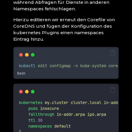
während Abfragen für Dienste in anderen
Namespaces fehlschlagen.
Hierzu editieren wir erneut den Corefile von
CoreDNS und fügen der Konfiguration des
kubernetes Plugins einen namespaces
Eintrag hinzu.
kubectl
edit
configmap
-n
kube-system
coredns
Bash
kubernetes
my.cluster
cluster.local
in-addr.arpa
pods
insecure
fallthrough
in-addr.arpa
ip6.arpa
ttl
30
namespaces
default