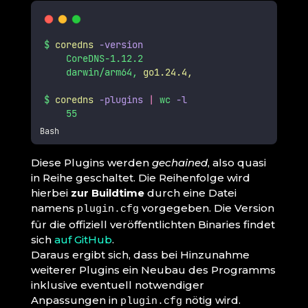
$
coredns
-version
CoreDNS-1.12.2
darwin/arm64,
go1.24.4,
$
coredns
-plugins
|
wc
-l
55
Bash
Diese Plugins werden
gechained
, also quasi
in Reihe geschaltet. Die Reihenfolge wird
hierbei
zur Buildtime
durch eine Datei
namens
vorgegeben. Die Version
plugin.cfg
für die offiziell veröffentlichten Binaries findet
sich
auf GitHub
.
Daraus ergibt sich, dass bei Hinzunahme
weiterer Plugins ein Neubau des Programms
inklusive eventuell notwendiger
Anpassungen in
nötig wird.
plugin.cfg