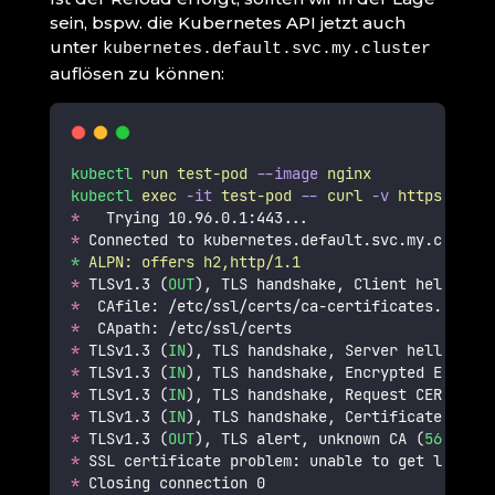
sein, bspw. die Kubernetes API jetzt auch
unter
kubernetes.default.svc.my.cluster
auflösen zu können:
kubectl
run
test-pod
--image
nginx
kubectl
exec
-it
test-pod
--
curl
-v
https://kub
*
   Trying 10.96.0.1:443...
*
 Connected to kubernetes.default.svc.my.cluster
*
ALPN:
offers
h2,http/1.1
*
 TLSv1.3 (
OUT
), TLS handshake, Client hello (
1
)
*
  CAfile: /etc/ssl/certs/ca-certificates.crt
*
  CApath: /etc/ssl/certs
*
 TLSv1.3 (
IN
), TLS handshake, Server hello (
2
):
*
 TLSv1.3 (
IN
), TLS handshake, Encrypted Extensi
*
 TLSv1.3 (
IN
), TLS handshake, Request CERT (
13
)
*
 TLSv1.3 (
IN
), TLS handshake, Certificate (
11
):
*
 TLSv1.3 (
OUT
), TLS alert, unknown CA (
560
):
*
 SSL certificate problem: unable to get local i
*
 Closing connection 0