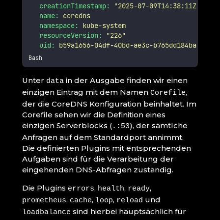
creationTimestamp:
"
2025-07-09T14:38:11Z
"
name:
coredns
namespace:
kube-system
resourceVersion:
"
226
"
uid:
b59a1656-04df-40bd-ae3c-b765dd184ba0
Bash
Unter
in der Ausgabe finden wir einen
data
einzigen Eintrag mit dem Namen
,
Corefile
der die CoreDNS Konfiguration beinhaltet. Im
Corefile sehen wir die Definition eines
einzigen Serverblocks (
), der sämtlche
.:53
Anfragen auf dem Standardport annimmt.
Die definierten Plugins mit entsprechenden
Aufgaben sind für die Verarbeitung der
eingehenden DNS-Abfragen zuständig.
Die Plugins
,
,
,
errors
health
ready
,
,
,
und
prometheus
cache
loop
reload
sind hierbei hauptsächlich für
loadbalance