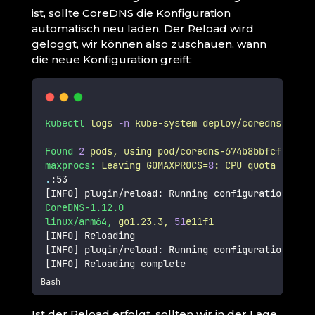
ist, sollte CoreDNS die Konfiguration
automatisch neu laden. Der Reload wird
geloggt, wir können also zuschauen, wann
die neue Konfiguration greift:
kubectl
logs
-n
kube-system
deploy/coredns
-f
Found
2
pods,
using
pod/coredns-674b8bbfcf-rdq5v
maxprocs:
Leaving
GOMAXPROCS=
8
:
CPU
quota
undefi
.
:53
[INFO] plugin/reload: Running configuration SHA5
CoreDNS-1.12.0
linux/arm64,
go1.23.3,
51
e11f1
[INFO] Reloading
[INFO] plugin/reload: Running configuration SHA5
[INFO] Reloading complete
Bash
Ist der Reload erfolgt, sollten wir in der Lage