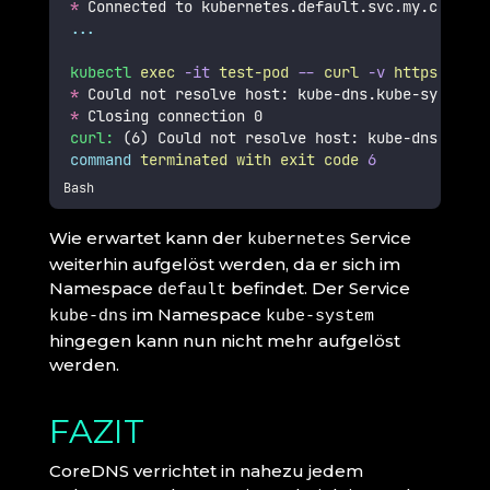
*
 Connected to kubernetes.default.svc.my.cluster
...
kubectl
exec
-it
test-pod
--
curl
-v
https://kub
*
 Could not resolve host: kube-dns.kube-system.s
*
 Closing connection 0
curl:
 (6) Could not resolve host: kube-dns.kube-
command
terminated
with
exit
code
6
Bash
Wie erwartet kann der
Service
kubernetes
weiterhin aufgelöst werden, da er sich im
Namespace
befindet. Der Service
default
im Namespace
kube-dns
kube-system
hingegen kann nun nicht mehr aufgelöst
werden.
FAZIT
CoreDNS verrichtet in nahezu jedem