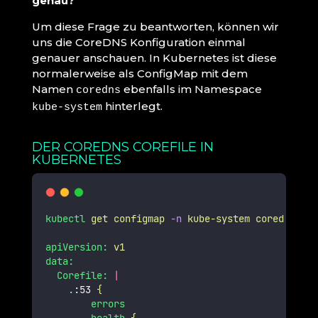
genau?
Um diese Frage zu beantworten, können wir
uns die CoreDNS Konfiguration einmal
genauer anschauen. In Kubernetes ist diese
normalerweise als ConfigMap mit dem
Namen
ebenfalls im Namespace
coredns
hinterlegt.
kube-system
DER COREDNS COREFILE IN
KUBERNETES
kubectl
get
configmap
-n
kube-system
coredns
-o
apiVersion:
v1
data:
Corefile:
|
.
:53 
{
errors