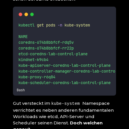
kubectl
get
pods
-n
kube-system
NAME
coredns-674b8bbfcf-rdq5v
coredns-674b8bbfcf-rr22p
etcd-coredns-lab-control-plane
kindnet-k9cb4
kube-apiserver-coredns-lab-control-plane
kube-controller-manager-coredns-lab-control-plan
kube-proxy-r6q84
kube-scheduler-coredns-lab-control-plane
Bash
Gut versteckt im
Namespace
kube-system
verrichtet es neben anderen fundamentalen
Workloads wie etcd, API-Server und
Scheduler seinen Dienst.
Doch welchen