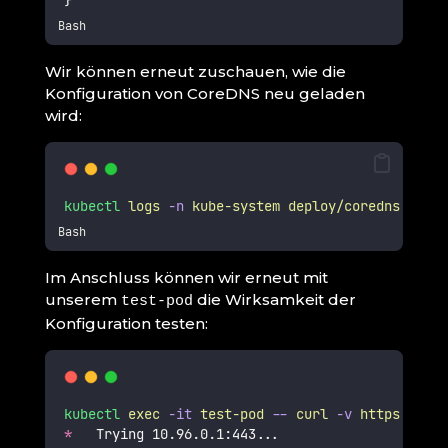
}
Bash
Wir können erneut zuschauen, wie die
Konfiguration von CoreDNS neu geladen
wird:
kubectl
logs
-n
kube-system
deploy/coredns
-f
Bash
Im Anschluss können wir erneut mit
unserem
die Wirksamkeit der
test-pod
Konfiguration testen:
kubectl
exec
-it
test-pod
--
curl
-v
https://kub
*
   Trying 10.96.0.1:443...