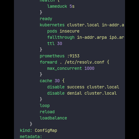
health
{
lameduck
5
s
        }
ready
kubernetes
cluster.local
in-addr.arpa
ip
pods
insecure
fallthrough
in-addr.arpa
ip6.arpa
ttl
30
        }
prometheus
:9153
forward
.
/etc/resolv.conf
{
max_concurrent
1000
        }
cache
30
{
disable
success
cluster.local
disable
denial
cluster.local
        }
loop
reload
loadbalance
    }
kind:
ConfigMap
metadata: