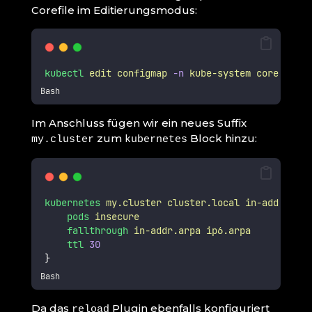
Corefile im Editierungsmodus:
kubectl
edit
configmap
-n
kube-system
coredns
Bash
Im Anschluss fügen wir ein neues Suffix
zum
Block hinzu:
my.cluster
kubernetes
kubernetes
my.cluster
cluster.local
in-addr.arpa
pods
insecure
fallthrough
in-addr.arpa
ip6.arpa
ttl
30
}
Bash
Da das
Plugin ebenfalls konfiguriert
reload