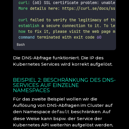
curl:
 (60) SSL certificate problem: unable to ge
More
details
here:
https://curl.se/docs/sslcerts
curl
failed
to
verify
the
legitimacy
of
the
serv
establish
a
secure
connection
to
it.
To
learn
mo
how
to
fix
it,
please
visit
the
web
page
mention
command
terminated
with
exit
code
60
Bash
Die DNS-Abfrage funktioniert. Die IP des
Kubernetes Services wird korrekt aufgelöst.
BEISPIEL 2: BESCHRÄNKUNG DES DNS-
SERVICES AUF EINZELNE
NAMESPACES
Für das zweite Beispiel wollen wir die
Auflösung von DNS-Abfragen im Cluster auf
den Namespace
beschränken. Auf
default
diese Weise kann bspw. der Service der
Kubernetes API weiterhin aufgelöst werden,