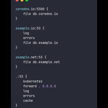
coredns
.io:5300 {
    file db
.
coredns
.
io
}
example
.io:53 {
    log
    errors
    file db
.
example
.
io
}
example
.net:53 {
    file db
.
example
.
net
}
.
:53 {
    kubernetes
    forward 
.
8.8
.
8
.
8
    log
    errors
    cache
}