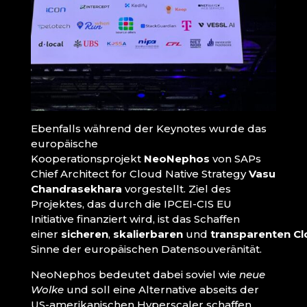
Ebenfalls während der Keynotes wurde das
europäische
Kooperationsprojekt
NeoNephos
von SAPs
Chief Architect for Cloud Native Strategy
Vasu
Chandrasekhara
vorgestellt. Ziel des
Projektes, das durch die IPCEI-CIS EU
Initiative finanziert wird, ist das Schaffen
einer
sicheren
,
skalierbaren
und
transparenten
Cl
Sinne der europäischen Datensouveränität.
NeoNephos bedeutet dabei soviel wie
neue
Wolke
und soll eine Alternative abseits der
US-amerikanischen Hyperscaler schaffen.