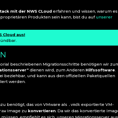
tack mit der NWS CLoud
erfahren und wissen, warum es
 proprietären Produkten sein kann, bist du auf
unserer
 Cloud aus!
kündbar.
EN
rial beschriebenen Migrationsschritte benötigen wir zu
ationsserver“
dienen wird, zum Anderen
Hilfssoftware
.
rei beziehbar, und kann aus den offiziellen Paketquellen
liert werden.
azu benötigt, das von VMware als
exportierte VM-
.vmdk
Image zu
konvertieren
. Da wir das konvertierte Imag
raw
n
müssen, empfiehlt es sich, unseren Migrationsserver au