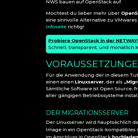
NWS bauen auf OpenStack auf.
Möchtest du lieber mehr über
OpenS
eine sinnvolle Alternative zu VMwares
Infoseite
richtig!
Probiere OpenStack in der NETWAYS
Schnell, transparent, und monatlich 
VORAUSSETZUNG
Für die Anwendung der in diesem Tuto
einen einen
Linuxserver
, der als
„Migr
Sämtliche Software ist Open Source, f
aller gängigen Betriebssysteme instal
DER MIGRATIONSSERVER
Der Linuxserver wird hauptsächlich d
Image in ein OpenStack-kompatibles
im Anschluss in OpenStack
hochlade