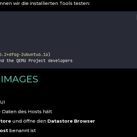
nen wir die installierten Tools testen:
6.2+dfsg-2ubuntu6.16
)
nd the QEMU Project developers
 IMAGES
 UI
ie Daten des Hosts hält
tore
und öffne den
Datastore Browser
ost
benannt ist