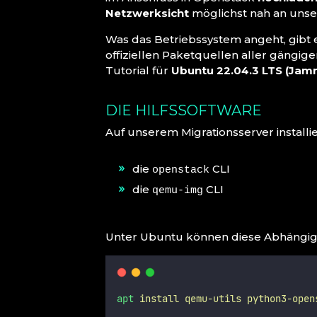
Netzwerksicht
möglichst nah an uns
Was das Betriebssystem angeht, gibt es
offiziellen Paketquellen aller gängig
Tutorial für
Ubuntu 22.04.3 LTS (Jamm
DIE HILFSSOFTWARE
Auf unserem Migrationsserver installi
die
CLI
openstack
die
CLI
qemu-img
Unter Ubuntu können diese Abhängigk
apt
install
qemu-utils
python3-open