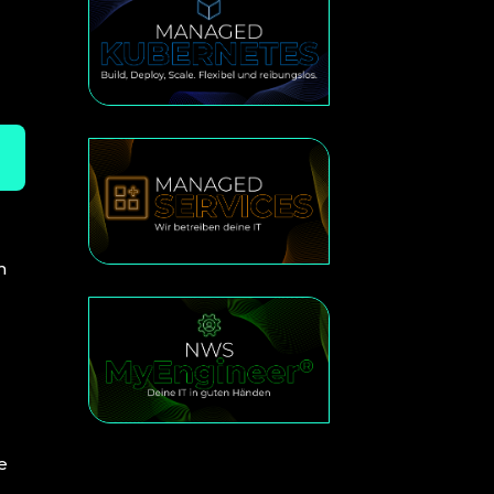
m
e
s