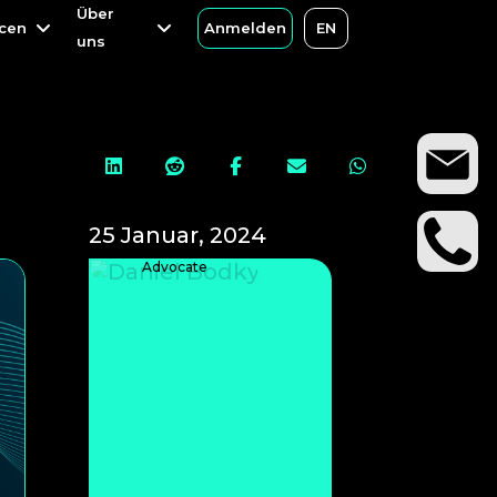
Über
Über
cen
cen
Anmelden
Anmelden
EN
EN
uns
uns
u





Daniel Bodky
25 Januar, 2024
Senior Platform
Advocate