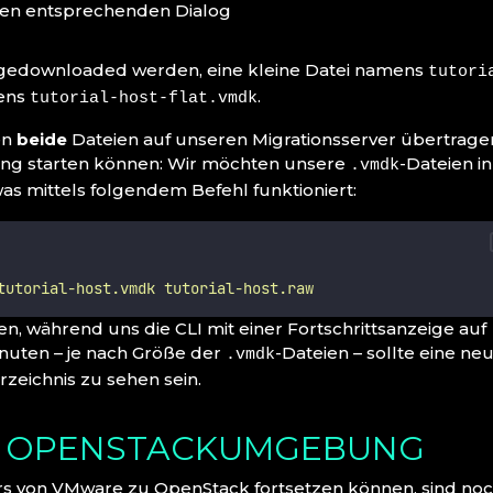
den entsprechenden Dialog
gedownloaded werden, eine kleine Datei namens
tutori
mens
.
tutorial-host-flat.vmdk
en
beide
Dateien auf unseren Migrationsserver übertrage
rung starten können: Wir möchten unsere
-Dateien in
.vmdk
as mittels folgendem Befehl funktioniert:
tutorial-host.vmdk
tutorial-host.raw
en, während uns die CLI mit einer Fortschrittsanzeige auf
nuten – je nach Größe der
-Dateien – sollte eine ne
.vmdk
rzeichnis zu sehen sein.
R OPENSTACKUMGEBUNG
ers von VMware zu OpenStack fortsetzen können, sind no