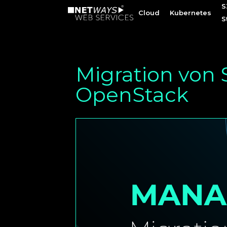
S
S
Cloud
Cloud
Kubernetes
Kubernetes
S
S
Migration von
OpenStack