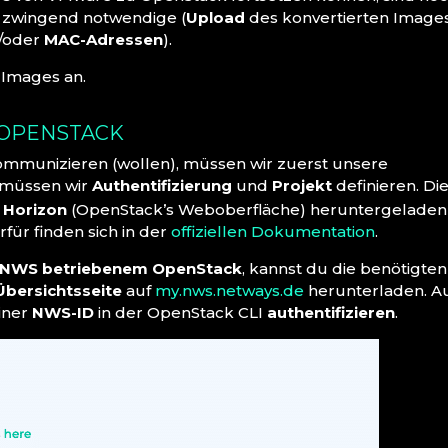
ls zwingend notwendige (
Upload
des konvertierten Images
/oder
MAC-Adressen
).
 Images an.
 OPENSTACK
kommunizieren (wollen), müssen wir zuerst unsere
t müssen wir
Authentifizierung
und
Projekt
definieren. Di
s
Horizon
(OpenStack’s Weboberfläche) heruntergeladen
rfür finden sich in der
offiziellen Dokumentation
.
 NWS betriebenem OpenStack
, kannst du die benötigten
bersichtsseite
auf
my.nws.netways.de
herunterladen. A
einer
NWS-ID
in der OpenStack CLI
authentifizieren
.