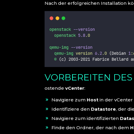
Nach der erfolgreichen Installation kön
openstack
--version
openstack
5.8
.0
qemu-img
--version
qemu-img
version
6.2
.0
 (Debian 
1
:
©
 (c) 2003-2021 Fabrice Bellard a
VORBEREITEN DES
ostende
vCenter
:
Navigiere zum
Host
in der vCenter
Identifiziere den
Datastore
, der d
Navigiere zum identifizierten
Datas
Finde den Ordner, der nach dem
H