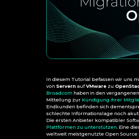
In diesem Tutorial befassen wir uns mi
von
Servern
auf
VMware
zu
OpenSta
Broadcom
haben in den vergangenen 
Mitteilung zur
Kündigung ihrer Mitgl
Endkunden befinden sich dementsprech
schlechte Informationslage noch akut
Die ersten Anbieter kompatibler Sof
Plattformen zu unterstützen
. Eine di
weltweit meistgenutzte Open Source C