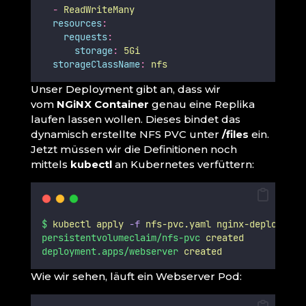
-
ReadWriteMany
resources
:
requests
:
storage
:
5Gi
storageClassName
:
nfs
Unser Deployment gibt an, dass wir
vom
NGiNX Container
genau eine Replika
laufen lassen wollen. Dieses bindet das
dynamisch erstellte NFS PVC unter
/files
ein.
Jetzt müssen wir die Definitionen noch
mittels
kubectl
an Kubernetes verfüttern:
$
kubectl
apply
-f
nfs-pvc.yaml
nginx-deployment
persistentvolumeclaim/nfs-pvc
created
deployment.apps/webserver
created
Wie wir sehen, läuft ein Webserver Pod: