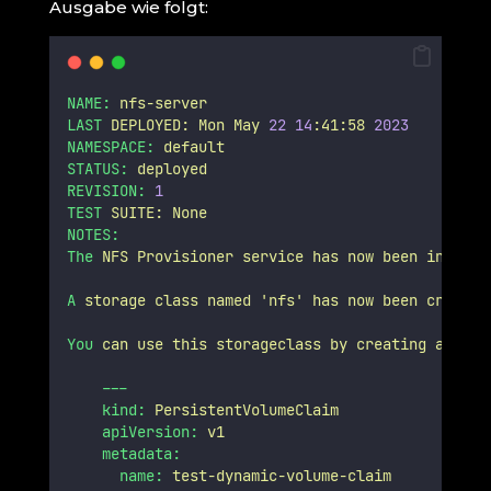
Ausgabe wie folgt:
NAME:
nfs-server
LAST
DEPLOYED:
Mon
May
22
14
:41:58
2023
NAMESPACE:
default
STATUS:
deployed
REVISION:
1
TEST
SUITE:
None
NOTES:
The
NFS
Provisioner
service
has
now
been
install
A
storage
class
named
'
nfs
'
has
now
been
created
You
can
use
this
storageclass
by
creating
a
`
Per
---
kind:
PersistentVolumeClaim
apiVersion:
v1
metadata:
name:
test-dynamic-volume-claim