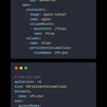
app
:
webserver
spec
:
containers
:
-
image
:
nginx:latest
name
:
nginx
volumeMounts
:
-
mountPath
:
/files
name
:
files
volumes
:
-
name
:
files
persistentVolumeClaim
:
claimName
:
nfs-pvc
# nfs-pvc.yaml
apiVersion
:
v1
kind
:
PersistentVolumeClaim
metadata
:
name
:
nfs-pvc
spec
:
accessModes
: