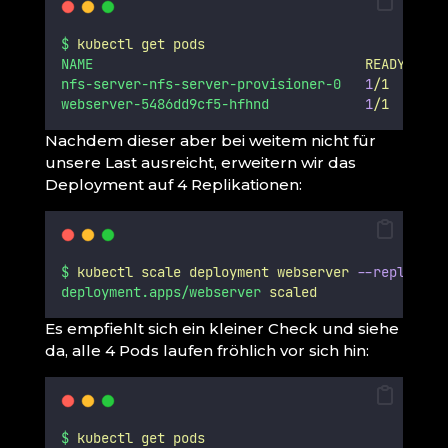
$
kubectl
get
pods
NAME
READY
ST
nfs-server-nfs-server-provisioner-0
1
/1
Ru
webserver-5486dd9cf5-hfhnd
1
/1
Ru
Nachdem dieser aber bei weitem nicht für
unsere Last ausreicht, erweitern wir das
Deployment auf 4 Replikationen:
$
kubectl
scale
deployment
webserver
--replicas=
deployment.apps/webserver
scaled
Es empfiehlt sich ein kleiner Check und siehe
da, alle 4 Pods laufen fröhlich vor sich hin:
$
kubectl
get
pods