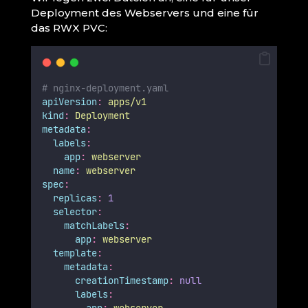
Deployment des Webservers und eine für
das RWX PVC:
# nginx-deployment.yaml
apiVersion
:
apps/v1
kind
:
Deployment
metadata
:
labels
:
app
:
webserver
name
:
webserver
spec
:
replicas
:
1
selector
:
matchLabels
:
app
:
webserver
template
:
metadata
:
creationTimestamp
:
null
labels
: