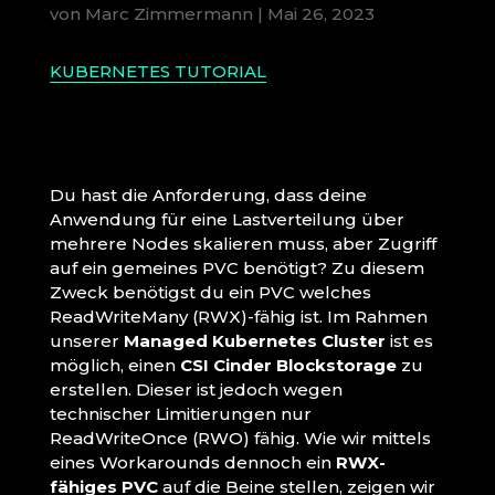
von
Marc Zimmermann
|
Mai 26, 2023
KUBERNETES TUTORIAL
Du hast die Anforderung, dass deine
Anwendung für eine Lastverteilung über
mehrere Nodes skalieren muss, aber Zugriff
auf ein gemeines PVC benötigt? Zu diesem
Zweck benötigst du ein PVC welches
ReadWriteMany (RWX)-fähig ist. Im Rahmen
unserer
Managed Kubernetes Cluster
ist es
möglich, einen
CSI Cinder Blockstorage
zu
erstellen. Dieser ist jedoch wegen
technischer Limitierungen nur
ReadWriteOnce (RWO) fähig. Wie wir mittels
eines Workarounds dennoch ein
RWX-
fähiges PVC
auf die Beine stellen, zeigen wir