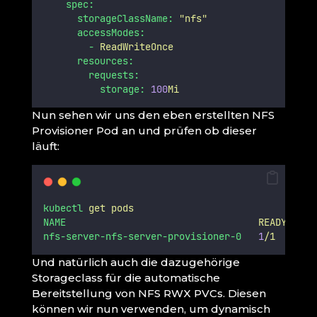
spec:
storageClassName:
"
nfs
"
accessModes:
-
ReadWriteOnce
resources:
requests:
storage:
100
Mi
Nun sehen wir uns den eben erstellten NFS
Provisioner Pod an und prüfen ob dieser
läuft:
kubectl
get
pods
NAME
READY
ST
nfs-server-nfs-server-provisioner-0
1
/1
Ru
Und natürlich auch die dazugehörige
Storageclass für die automatische
Bereitstellung von NFS RWX PVCs. Diesen
können wir nun verwenden, um dynamisch