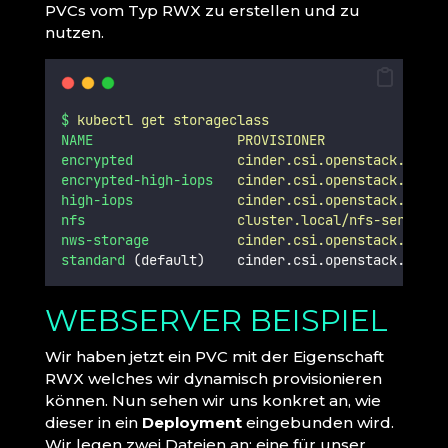
PVCs vom Typ RWX zu erstellen und zu
nutzen.
$
kubectl
get
storageclass
NAME
PROVISIONER
encrypted
cinder.csi.openstack.org
encrypted-high-iops
cinder.csi.openstack.org
high-iops
cinder.csi.openstack.org
nfs
cluster.local/nfs-server-n
nws-storage
cinder.csi.openstack.org
standard
 (default)    cinder.csi.openstack.org  
WEBSERVER BEISPIEL
Wir haben jetzt ein PVC mit der Eigenschaft
RWX welches wir dynamisch provisionieren
können. Nun sehen wir uns konkret an, wie
dieser in ein
Deployment
eingebunden wird.
Wir legen zwei Dateien an; eine für unser