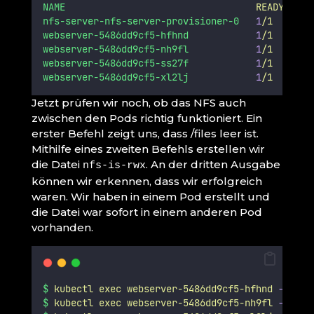
NAME
READY
ST
nfs-server-nfs-server-provisioner-0
1
/1
Ru
webserver-5486dd9cf5-hfhnd
1
/1
Ru
webserver-5486dd9cf5-nh9fl
1
/1
Ru
webserver-5486dd9cf5-ss27f
1
/1
Ru
webserver-5486dd9cf5-xl2lj
1
/1
Ru
Jetzt prüfen wir noch, ob das NFS auch
zwischen den Pods richtig funktioniert. Ein
erster Befehl zeigt uns, dass /files leer ist.
Mithilfe eines zweiten Befehls erstellen wir
die Datei
. An der dritten Ausgabe
nfs-is-rwx
können wir erkennen, dass wir erfolgreich
waren. Wir haben in einem Pod erstellt und
die Datei war sofort in einem anderen Pod
vorhanden.
$
kubectl
exec
webserver-5486dd9cf5-hfhnd
--
ls
$
kubectl
exec
webserver-5486dd9cf5-nh9fl
--
tou