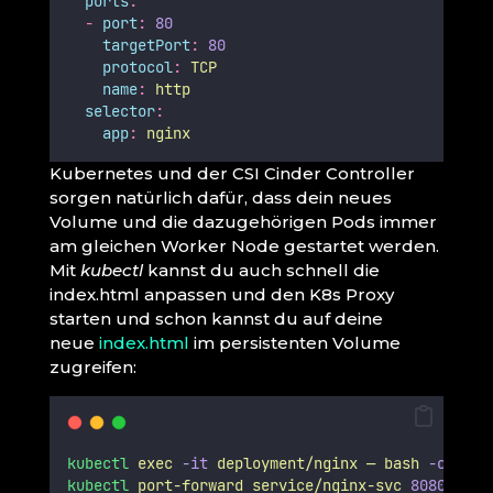
ports
:
-
port
:
80
targetPort
:
80
protocol
:
TCP
name
:
http
selector
:
app
:
nginx
Kubernetes und der CSI Cinder Controller
sorgen natürlich dafür, dass dein neues
Volume und die dazugehörigen Pods immer
am gleichen Worker Node gestartet werden.
Mit
kubectl
kannst du auch schnell die
index.html anpassen und den K8s Proxy
starten und schon kannst du auf deine
neue
index.html
im persistenten Volume
zugreifen:
kubectl
exec
-it
deployment/nginx
—
bash
-c
‘ech
kubectl
port-forward
service/nginx-svc
8080
:80