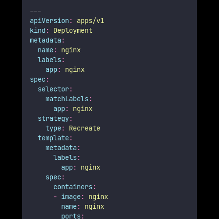
---
apiVersion
:
apps/v1
kind
:
Deployment
metadata
:
name
:
nginx
labels
:
app
:
nginx
spec
:
selector
:
matchLabels
:
app
:
nginx
strategy
:
type
:
Recreate
template
:
metadata
:
labels
:
app
:
nginx
spec
:
containers
:
-
image
:
nginx
name
:
nginx
ports
: