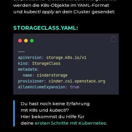
werden die K8s-Objekte im YAML-Format
und
kubectl apply
an dein Cluster gesendet:
STORAGECLASS.YAML:
---
apiVersion
:
storage.k8s.io/v1
kind
:
StorageClass
metadata
:
name
:
cinderstorage
provisioner
:
cinder.csi.openstack.org
allowVolumeExpansion
:
true
Du hast noch keine Erfahrung
mit K8s und
kubectl
?
Hier bekommst du Hilfe für
deine
ersten Schritte mit Kubernetes
.