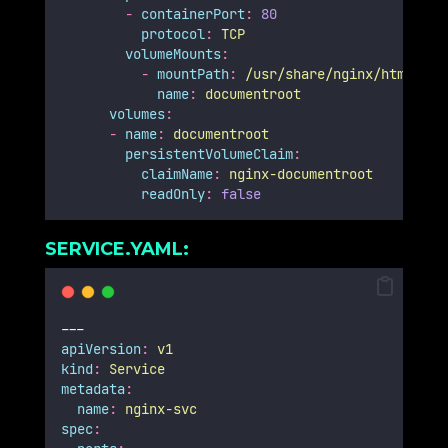
-
containerPort
:
80
protocol
:
TCP
volumeMounts
:
-
mountPath
:
/usr/share/nginx/html
name
:
documentroot
volumes
:
-
name
:
documentroot
persistentVolumeClaim
:
claimName
:
nginx-documentroot
readOnly
:
false
SERVICE.YAML:
---
apiVersion
:
v1
kind
:
Service
metadata
:
name
:
nginx-svc
spec
: