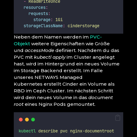
-
ReadWriteOnce
resources
:
requests
:
storage
:
1Gi
storageClassName
:
cinderstorage
Neben dem Namen werden im
PVC-
Objekt
weitere Eigenschaften wie Größe
und
accessMode
definiert. Nachdem du das
PVC mit
kubectl apply
im Cluster angelegt
hast, wird im Hintergrund ein neues Volume
im Storage Backend erstellt. Im Falle
unseres NETWAYS Managed
Kubernetes erstellt Cinder ein Volume als
RBD im Ceph Cluster. Im nächsten Schritt
wird dein neues Volume in das
document
root
eines Nginx Pods gemountet.
kubectl
describe
pvc
nginx-documentroot