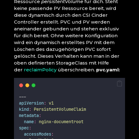
Ressource
persistentVolume
für dich. Steht
keine passende PV Ressource bereit, wird
diese dynamisch durch den CSI Cinder
Controller erstellt. PVC und PV werden
aneinander gebunden und stehen exklusiv
für dich bereit. Ohne weitere Konfiguration
wird ein dynamisch erstelltes PV mit dem
Löschen des dazugehörigen PVC sofort
gelöscht. Dieses Verhalten kann man in der
oben definierten StorageClass mit Hilfe
der
reclaimPolicy
überschreiben.
pvc.yaml:
---
apiVersion
:
v1
kind
:
PersistentVolumeClaim
metadata
:
name
:
nginx-documentroot
spec
:
accessModes
: