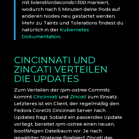
mit
tolerationSeconds=300
markiert,
wodurch nach 5 Minuten deine Pods auf
anderen Nodes neu gestartet werden.
Mehr zu Taints und Tolerations findest du
natürlich in der
Kubernetes
Dokumentation
.
CINCINNATI UND
ZINCATI VERTEILEN
DIE UPDATES
Zum Verteilen der
rpm-ostree
Commits
kommt
Cincinnati
und
Zincati
zum Einsatz.
Letzteres ist ein Client, der regelmäßig den
Fedora CoreOS Cincinnati Server nach
Updates fragt. Sobald ein passendes Update
vorliegt, bereitet
rpm-ostree
einen neuen,
bootfähigen Dateibaum vor. Je nach
gewählter Strategie finalisiert
Zincati
das