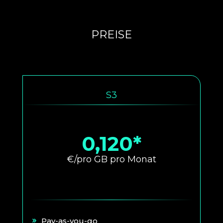
PREISE
S3
0,120*
€/pro GB pro Monat
Pay-as-you-go