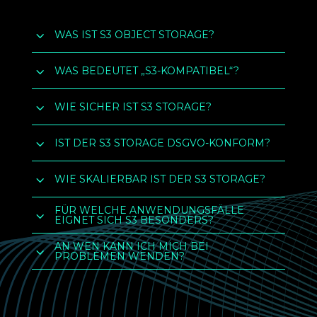
3
WAS IST S3 OBJECT STORAGE?
3
WAS BEDEUTET „S3-KOMPATIBEL“?
3
WIE SICHER IST S3 STORAGE?
3
IST DER S3 STORAGE DSGVO-KONFORM?
3
WIE SKALIERBAR IST DER S3 STORAGE?
FÜR WELCHE ANWENDUNGSFÄLLE
3
EIGNET SICH S3 BESONDERS?
AN WEN KANN ICH MICH BEI
3
PROBLEMEN WENDEN?